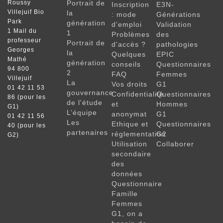
Roussy
Portrait de
Inscription
E3N-
Villejuif Bio
la
: mode
Générations
Park
génération
d'emploi
Validation
1 Mail du
1
Problèmes
des
professeur
Portrait de
d'accès ?
pathologies
Georges
la
Quelques
EPIC
Mathé
génération
conseils
Questionnaires
94 800
2
FAQ
Femmes
Villejuif
La
Vos droits
G1
01 42 11 53
gouvernance
Confidentialité
Questionnaires
86 (pour les
de l'étude
et
Hommes
G1)
L’équipe
anonymat
G1
01 42 11 56
Les
Ethique et
Questionnaires
40 (pour les
partenaires
réglementation
G2
G2)
Utilisation
Collaborer
secondaire
des
données
Questionnaire
Famille
Femmes
G1, on a