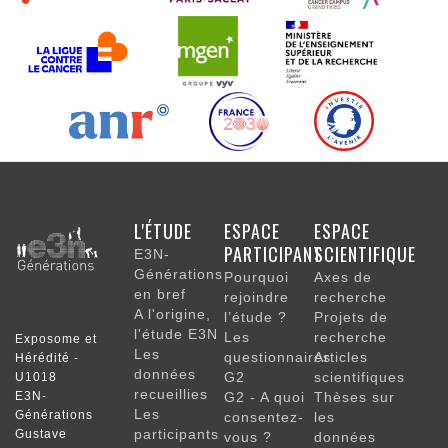
NAVIGATION
L'ÉTUDE
ESPACE
ESPACE
PRINCIPALE
PARTICIPANT
SCIENTIFIQUE
E3N-
Générations
Pourquoi
Axes de
en bref
rejoindre
recherche
A l'origine,
l’étude ?
Projets de
l'étude E3N
Les
recherche
Exposome et
Les
questionnaires
Articles
Hérédité -
données
G2
scientifiques
U1018
recueillies
E3N-
G2 - A quoi
Thèses sur
Les
Générations
consentez-
les
participants
Gustave
vous ?
données