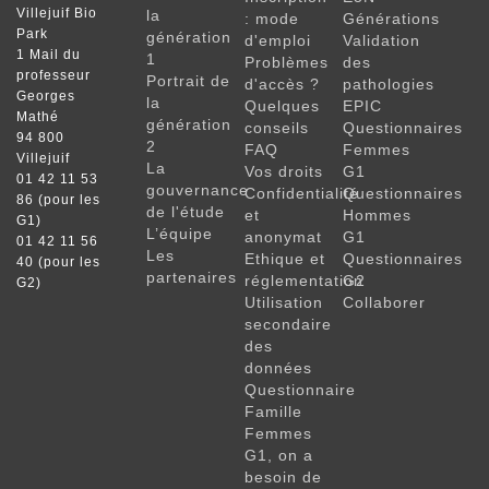
Villejuif Bio
la
: mode
Générations
Park
génération
d'emploi
Validation
1 Mail du
1
Problèmes
des
professeur
Portrait de
d'accès ?
pathologies
Georges
la
Quelques
EPIC
Mathé
génération
conseils
Questionnaires
94 800
2
FAQ
Femmes
Villejuif
La
Vos droits
G1
01 42 11 53
gouvernance
Confidentialité
Questionnaires
86 (pour les
de l'étude
et
Hommes
G1)
L’équipe
anonymat
G1
01 42 11 56
Les
Ethique et
Questionnaires
40 (pour les
partenaires
réglementation
G2
G2)
Utilisation
Collaborer
secondaire
des
données
Questionnaire
Famille
Femmes
G1, on a
besoin de