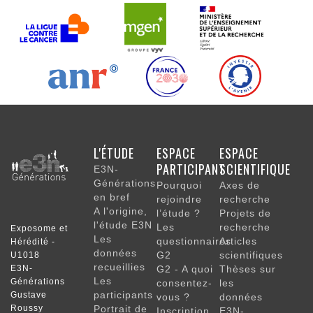
NAVIGATION
L'ÉTUDE
ESPACE
ESPACE
PRINCIPALE
PARTICIPANT
SCIENTIFIQUE
E3N-
Générations
Pourquoi
Axes de
en bref
rejoindre
recherche
A l'origine,
l’étude ?
Projets de
l'étude E3N
Les
recherche
Exposome et
Les
questionnaires
Articles
Hérédité -
données
G2
scientifiques
U1018
recueillies
E3N-
G2 - A quoi
Thèses sur
Les
Générations
consentez-
les
participants
Gustave
vous ?
données
Roussy
Portrait de
Inscription
E3N-