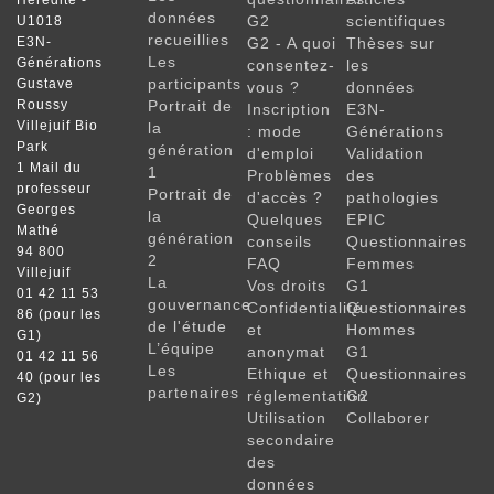
Hérédité -
données
G2
scientifiques
U1018
recueillies
E3N-
G2 - A quoi
Thèses sur
Les
Générations
consentez-
les
participants
Gustave
vous ?
données
Roussy
Portrait de
Inscription
E3N-
Villejuif Bio
la
: mode
Générations
Park
génération
d'emploi
Validation
1 Mail du
1
Problèmes
des
professeur
Portrait de
d'accès ?
pathologies
Georges
la
Quelques
EPIC
Mathé
génération
conseils
Questionnaires
94 800
2
FAQ
Femmes
Villejuif
La
Vos droits
G1
01 42 11 53
gouvernance
Confidentialité
Questionnaires
86 (pour les
de l'étude
et
Hommes
G1)
L’équipe
anonymat
G1
01 42 11 56
Les
Ethique et
Questionnaires
40 (pour les
partenaires
réglementation
G2
G2)
Utilisation
Collaborer
secondaire
des
données