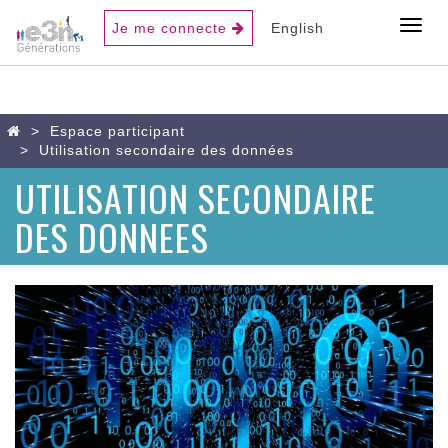
USER
Toggl
Je me connecte
English
ACCOUNT
MENU
Aller
Home
Espace participant
au
Utilisation secondaire des données
contenu
UTILISATION SECONDAIRE
principal
DES DONNEES