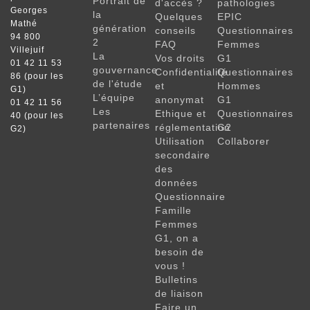
Portrait de
d'accès ?
pathologies
Georges
la
Quelques
EPIC
Mathé
génération
conseils
Questionnaires
94 800
2
FAQ
Femmes
Villejuif
La
Vos droits
G1
01 42 11 53
gouvernance
Confidentialité
Questionnaires
86 (pour les
de l'étude
et
Hommes
G1)
L’équipe
anonymat
G1
01 42 11 56
Les
Ethique et
Questionnaires
40 (pour les
partenaires
réglementation
G2
G2)
Utilisation
Collaborer
secondaire
des
données
Questionnaire
Famille
Femmes
G1, on a
besoin de
vous !
Bulletins
de liaison
Faire un