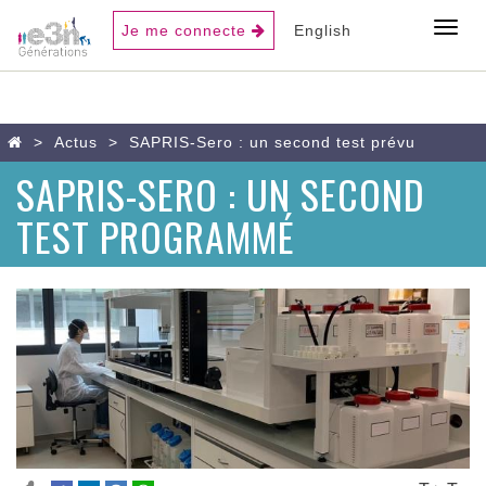
USER
Toggl
Je me connecte
English
ACCOUNT
MENU
Aller
Home
Actus
SAPRIS-Sero : un second test prévu
au
SAPRIS-SERO : UN SECOND
contenu
principal
TEST PROGRAMMÉ