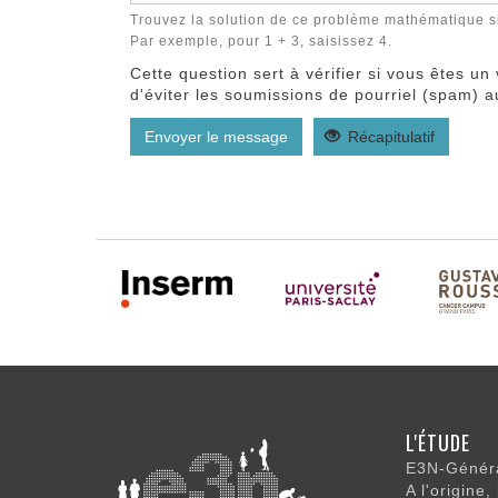
Trouvez la solution de ce problème mathématique sim
Par exemple, pour 1 + 3, saisissez 4.
Cette question sert à vérifier si vous êtes un
d'éviter les soumissions de pourriel (spam) 
Envoyer le message
Récapitulatif
NAVIGATI
L'ÉTUDE
PRINCIPA
E3N-Généra
A l'origine,