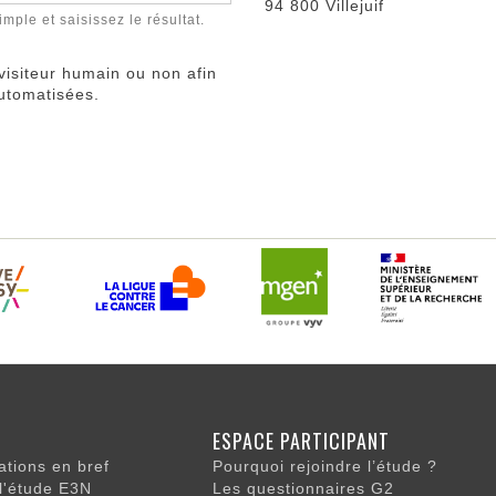
94 800 Villejuif
ple et saisissez le résultat.
 visiteur humain ou non afin
automatisées.
ON
ESPACE PARTICIPANT
LE
tions en bref
Pourquoi rejoindre l’étude ?
 l'étude E3N
Les questionnaires G2