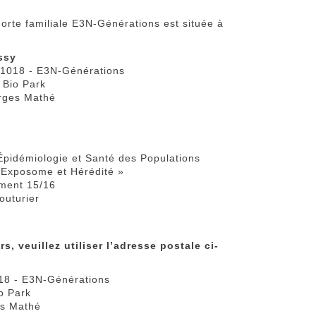
orte familiale E3N-Générations est située à
ssy
U1018 - E3N-Générations
f Bio Park
orges Mathé
pidémiologie et Santé des Populations
 Exposome et Hérédité »
iment 15/16
outurier
s, veuillez utiliser l’adresse postale ci-
18 - E3N-Générations
io Park
es Mathé