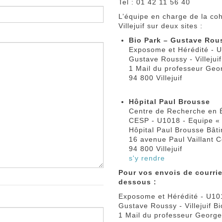
Tel : 01 42 11 56 40
L’équipe en charge de la coh
Villejuif sur deux sites :
Bio Park – Gustave Rou
Exposome et Hérédité - 
Gustave Roussy - Villejui
1 Mail du professeur Ge
94 800 Villejuif
Hôpital Paul Brousse
Centre de Recherche en É
CESP - U1018 - Equipe «
Hôpital Paul Brousse Bât
16 avenue Paul Vaillant C
94 800 Villejuif
s'y rendre
Pour vos envois de courrier
dessous :
Exposome et Hérédité - U10
Gustave Roussy - Villejuif B
1 Mail du professeur Georg