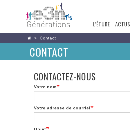
USER
ACCOUNT
L'ÉTUDE
ACTU
MAIN
MENU
NAVIGATIO
Aller
Home
Contact
au
CONTACT
contenu
principal
CONTACTEZ-NOUS
Votre nom
Votre adresse de courriel
Objet