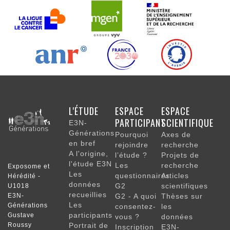
NAVIGATION
L'ÉTUDE
ESPACE
ESPACE
PRINCIPALE
PARTICIPANT
SCIENTIFIQUE
E3N-
Générations
Pourquoi
Axes de
en bref
rejoindre
recherche
A l'origine,
l’étude ?
Projets de
l'étude E3N
Les
recherche
Exposome et
Les
questionnaires
Articles
Hérédité -
données
G2
scientifiques
U1018
recueillies
E3N-
G2 - A quoi
Thèses sur
Les
Générations
consentez-
les
participants
Gustave
vous ?
données
Roussy
Portrait de
Inscription
E3N-