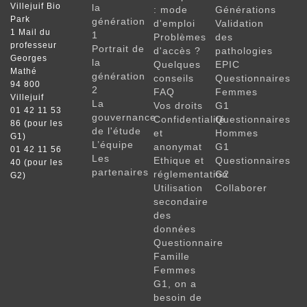
Villejuif Bio
la
: mode
Générations
Park
génération
d'emploi
Validation
1 Mail du
1
Problèmes
des
professeur
Portrait de
d'accès ?
pathologies
Georges
la
Quelques
EPIC
Mathé
génération
conseils
Questionnaires
94 800
2
FAQ
Femmes
Villejuif
La
Vos droits
G1
01 42 11 53
gouvernance
Confidentialité
Questionnaires
86 (pour les
de l'étude
et
Hommes
G1)
L’équipe
anonymat
G1
01 42 11 56
Les
Ethique et
Questionnaires
40 (pour les
partenaires
réglementation
G2
G2)
Utilisation
Collaborer
secondaire
des
données
Questionnaire
Famille
Femmes
G1, on a
besoin de