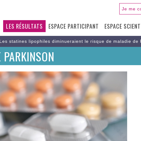
Je me c
S
LES RÉSULTATS
ESPACE PARTICIPANT
ESPACE SCIENT
N
Les statines lipophiles diminueraient le risque de maladie de
E PARKINSON