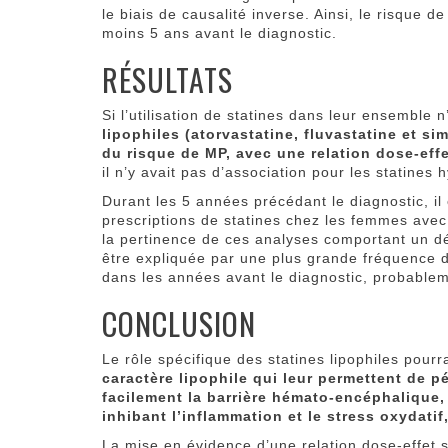
le biais de causalité inverse. Ainsi, le risque d
moins 5 ans avant le diagnostic.
RÉSULTATS
Si l’utilisation de statines dans leur ensemble 
lipophiles (atorvastatine, fluvastatine et s
du risque de MP, avec une relation dose-eff
il n’y avait pas d’association pour les statines 
Durant les 5 années précédant le diagnostic, i
prescriptions de statines chez les femmes av
la pertinence de ces analyses comportant un dé
être expliquée par une plus grande fréquence
dans les années avant le diagnostic, probabl
CONCLUSION
Le rôle spécifique des statines lipophiles pourr
caractère lipophile qui leur permettent de p
facilement la barrière hémato-encéphalique,
inhibant l’inflammation et le stress oxydatif
La mise en évidence d’une relation dose-effet