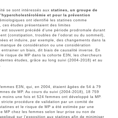
té se sont intéressés aux
statines, un groupe de
’hypercholestérolémie et pour la prévention
miologiques ont identifié les statines comme
, ces études présentaient des limites
MP est souvent précédé d’une période prodromale durant
t (constipation, troubles de l’odorat ou du sommeil),
nnées et induire, par exemple, des changements dans la
n manque de considération ou une considération
entrainer un biais, dit biais de causalité inverse. En
et le risque de MP dans la cohorte E3N, les chercheurs
édentes études, grâce au long suivi (2004-2018) et au
.
femmes E3N, qui, en 2004, étaient âgées de 54 à 79
ndemnes de MP. Au cours du suivi (2004-2018), 18 759
 moins une fois et 524 femmes ont développé la MP.
 stricte procédure de validation par un comité de
e statines et le risque de MP a été estimée par une
 de MP chez les femmes selon leur prise ou non de
ppliqué sur l’exposition aux statines afin de minimiser