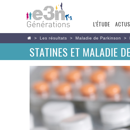
USER
ACCOUNT
L'ÉTUDE
ACTU
MAIN
MENU
NAVIGATIO
Aller
Home
Les résultats
Maladie de Parkinson
au
STATINES ET MALADIE D
contenu
principal