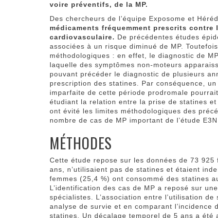
voire préventifs, de la MP.
Des chercheurs de l’équipe Exposome et Hérédi
médicaments fréquemment prescrits contre l
cardiovasculaire.
De précédentes études épidé
associées à un risque diminué de MP. Toutefois
méthodologiques : en effet, le diagnostic de 
laquelle des symptômes non-moteurs apparaissen
pouvant précéder le diagnostic de plusieurs a
prescription des statines. Par conséquence, u
imparfaite de cette période prodromale pourrait 
étudiant la relation entre la prise de statines 
ont évité les limites méthodologiques des préc
nombre de cas de MP important de l’étude E3N
MÉTHODES
Cette étude repose sur les données de 73 925 
ans, n’utilisaient pas de statines et étaient i
femmes (25,4 %) ont consommé des statines au
L’identification des cas de MP a reposé sur une
spécialistes. L’association entre l’utilisation d
analyse de survie et en comparant l’incidence
statines. Un décalage temporel de 5 ans a été a