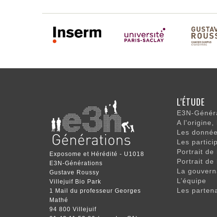
NAVIGATI
L'ÉTUDE
PRINCIPA
E3N-Généra
A l'origine,
Les données
Les partici
Portrait de
Exposome et Hérédité - U1018
Portrait de
E3N-Générations
La gouvern
Gustave Roussy
L’équipe
Villejuif Bio Park
Les parten
1 Mail du professeur Georges
Mathé
94 800 Villejuif