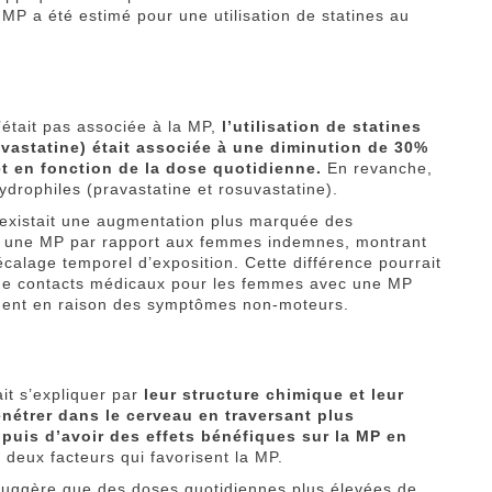
e MP a été estimé pour une utilisation de statines au
n’était pas associée à la MP,
l’utilisation de statines
imvastatine) était associée à une diminution de 30%
et en fonction de la dose quotidienne.
En revanche,
hydrophiles (pravastatine et rosuvastatine).
l existait une augmentation plus marquée des
ec une MP par rapport aux femmes indemnes, montrant
calage temporel d’exposition. Cette différence pourrait
 de contacts médicaux pour les femmes avec une MP
ement en raison des symptômes non-moteurs.
ait s’expliquer par
leur structure chimique et leur
énétrer dans le cerveau en traversant plus
 puis d’avoir des effets bénéfiques sur la MP en
,
deux facteurs qui favorisent la MP.
 suggère que des doses quotidiennes plus élevées de