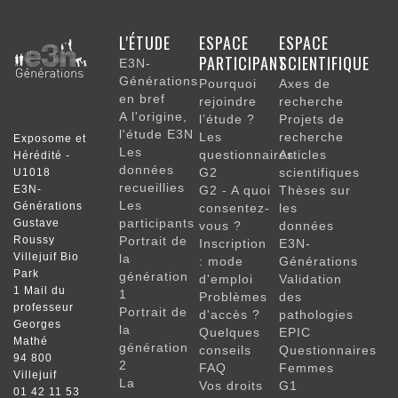
NAVIGATION
L'ÉTUDE
ESPACE
ESPACE
PRINCIPALE
PARTICIPANT
SCIENTIFIQUE
E3N-
Générations
Pourquoi
Axes de
en bref
rejoindre
recherche
A l'origine,
l’étude ?
Projets de
l'étude E3N
Les
recherche
Exposome et
Les
questionnaires
Articles
Hérédité -
données
G2
scientifiques
U1018
recueillies
E3N-
G2 - A quoi
Thèses sur
Les
Générations
consentez-
les
participants
Gustave
vous ?
données
Roussy
Portrait de
Inscription
E3N-
Villejuif Bio
la
: mode
Générations
Park
génération
d'emploi
Validation
1 Mail du
1
Problèmes
des
professeur
Portrait de
d'accès ?
pathologies
Georges
la
Quelques
EPIC
Mathé
génération
conseils
Questionnaires
94 800
2
FAQ
Femmes
Villejuif
La
Vos droits
G1
01 42 11 53