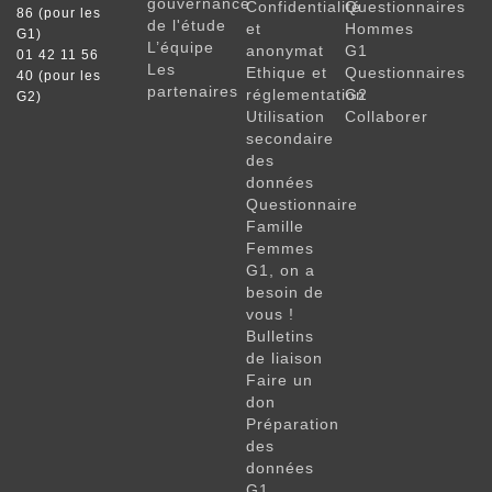
gouvernance
Confidentialité
Questionnaires
86 (pour les
de l'étude
et
Hommes
G1)
L’équipe
anonymat
G1
01 42 11 56
Les
Ethique et
Questionnaires
40 (pour les
partenaires
réglementation
G2
G2)
Utilisation
Collaborer
secondaire
des
données
Questionnaire
Famille
Femmes
G1, on a
besoin de
vous !
Bulletins
de liaison
Faire un
don
Préparation
des
données
G1