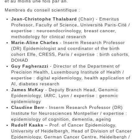
et au moins une fois par an.
Membres du conseil scientifique :
Jean-Christophe Thalabard
(Chair) - Emeritus
Professor, Faculty of Science, Université Paris-Cité /
expertise : neuroendocrinology, breast cancer,
methodology for clinical research
Marie-Aline Charles
- Inserm Research Professor
(DR) Epidemiologist and coordinator of the birth
cohort Elfe, CRESS, Paris / expertise : birth cohorts,
DOHAD
Guy Fagherazzi
- Director of the Department of
Precision Health, Luxembourg Institute of Health /
expertise : digital epidemiology, health application of
AI, diabetes research
James McKay
- Deputy Branch Head, Genomic
Epidemiology, IARC, Lyon / expertise : genomic
epidemiology
Claudine Berr
- Inserm Research Professor (DR)
Institute for Neurosciences Montpellier / expertise :
epidemiology of cognition, dementia, ageing
Rudolf Kaaks
– Prof. of Cancer Epidemiology,
University of Heidelbergh, Head of Division of Cancer
Epidemiology, German Cancer Centre, Heidelbergh /