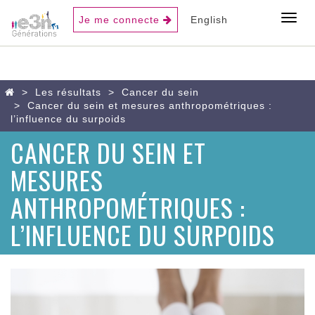
USER
Toggl
Je me connecte
English
ACCOUNT
MENU
Aller
Home
Les résultats
Cancer du sein
au
Cancer du sein et mesures anthropométriques :
contenu
l’influence du surpoids
principal
CANCER DU SEIN ET
MESURES
ANTHROPOMÉTRIQUES :
L’INFLUENCE DU SURPOIDS