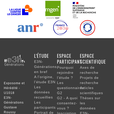
NAVIGATION
L'ÉTUDE
ESPACE
ESPACE
PRINCIPALE
PARTICIPANT
SCIENTIFIQUE
E3N-
Générations
Pourquoi
Axes de
en bref
rejoindre
recherche
A l'origine,
l’étude ?
Projets de
l'étude E3N
Les
recherche
Exposome et
Les
questionnaires
Articles
Hérédité -
données
G2
scientifiques
U1018
recueillies
E3N-
G2 - A quoi
Thèses sur
Les
Générations
consentez-
les
participants
Gustave
vous ?
données
Roussy
Portrait de
Inscription
E3N-