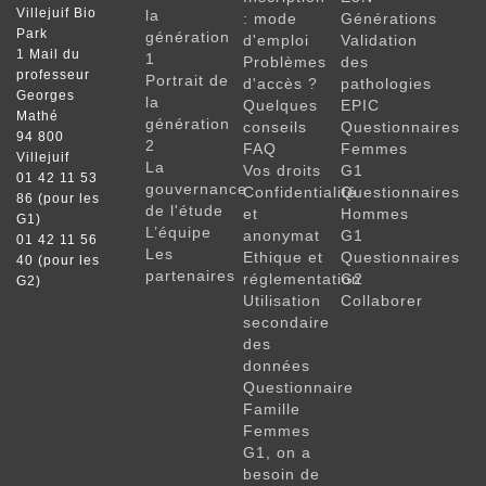
Villejuif Bio
la
: mode
Générations
Park
génération
d'emploi
Validation
1 Mail du
1
Problèmes
des
professeur
Portrait de
d'accès ?
pathologies
Georges
la
Quelques
EPIC
Mathé
génération
conseils
Questionnaires
94 800
2
FAQ
Femmes
Villejuif
La
Vos droits
G1
01 42 11 53
gouvernance
Confidentialité
Questionnaires
86 (pour les
de l'étude
et
Hommes
G1)
L’équipe
anonymat
G1
01 42 11 56
Les
Ethique et
Questionnaires
40 (pour les
partenaires
réglementation
G2
G2)
Utilisation
Collaborer
secondaire
des
données
Questionnaire
Famille
Femmes
G1, on a
besoin de