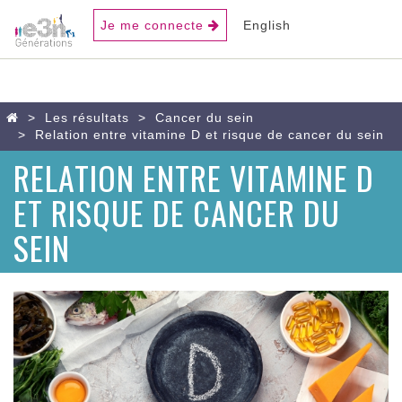
USER
Je me connecte
English
ACCOUNT
MENU
Aller
Home
Les résultats
Cancer du sein
au
Relation entre vitamine D et risque de cancer du sein
contenu
RELATION ENTRE VITAMINE D
principal
ET RISQUE DE CANCER DU
SEIN