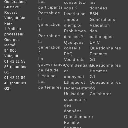
Les
Générations
consentez-
les
participants
Gustave
vous ?
données
Roussy
Portrait de
Inscription
E3N-
Villejuif Bio
la
: mode
Générations
Park
génération
d'emploi
Validation
1 Mail du
1
Problèmes
des
professeur
Portrait de
d'accès ?
pathologies
Georges
la
Quelques
EPIC
Mathé
génération
conseils
Questionnaires
94 800
2
FAQ
Femmes
Villejuif
La
Vos droits
G1
01 42 11 53
gouvernance
Confidentialité
Questionnaires
86 (pour les
de l'étude
et
Hommes
G1)
L’équipe
anonymat
G1
01 42 11 56
Les
Ethique et
Questionnaires
40 (pour les
partenaires
réglementation
G2
G2)
Utilisation
Collaborer
secondaire
des
données
Questionnaire
Famille