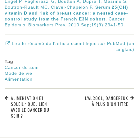
Engel P, Fagherazzi G, Boutten A, Dupré T, Mesrine S,
Boutron-Ruault MC, Clavel-Chapelon F.
Serum 25(OH)
vitamin D and risk of breast cancer: a nested case-
control study from the French E3N cohort.
Cancer
Epidemiol Biomarkers Prev. 2010 Sep;19(9):2341-50.
Lire le résumé de l'article scientifique sur PubMed (en
anglais)
Tag
Cancer du sein
Mode de vie
Alimentation
ALIMENTATION ET
L’ALCOOL, DANGEREUX
SOLEIL : QUEL LIEN
À PLUS D’UN TITRE
AVEC LE CANCER DU
SEIN ?