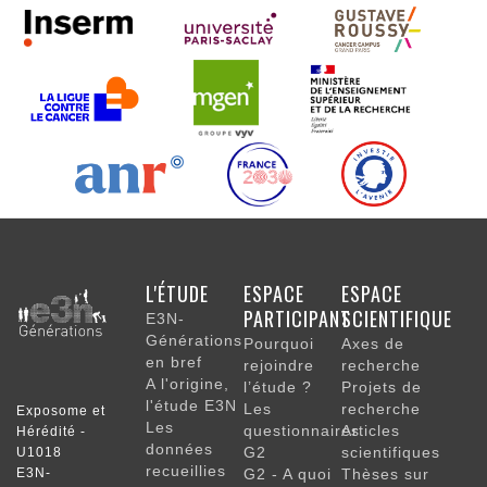
NAVIGATION
L'ÉTUDE
ESPACE
ESPACE
PRINCIPALE
PARTICIPANT
SCIENTIFIQUE
E3N-
Générations
Pourquoi
Axes de
en bref
rejoindre
recherche
A l'origine,
l’étude ?
Projets de
l'étude E3N
Les
recherche
Exposome et
Les
questionnaires
Articles
Hérédité -
données
G2
scientifiques
U1018
recueillies
E3N-
G2 - A quoi
Thèses sur