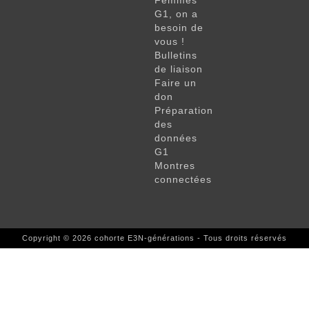
Femmes
G1, on a
besoin de
vous !
Bulletins
de liaison
Faire un
don
Préparation
des
données
G1
Montres
connectées
Copyright © 2026 cohorte E3N-générations - Tous droits réservés