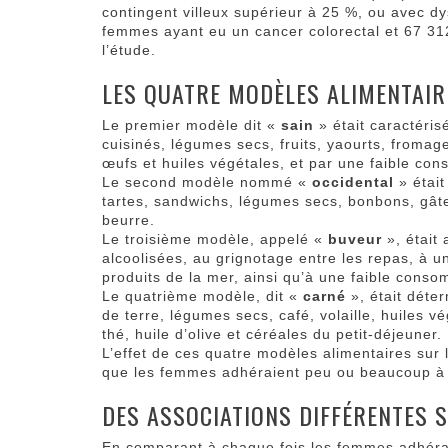
contingent villeux supérieur à 25 %, ou avec d
femmes ayant eu un cancer colorectal et 67 3
l’étude.
LES QUATRE MODÈLES ALIMENTAIR
Le premier modèle dit «
sain
» était caractéri
cuisinés, légumes secs, fruits, yaourts, fromage
œufs et huiles végétales, et par une faible con
Le second modèle nommé «
occidental
» étai
tartes, sandwichs, légumes secs, bonbons, gâte
beurre.
Le troisième modèle, appelé «
buveur
», était
alcoolisées, au grignotage entre les repas, à 
produits de la mer, ainsi qu’à une faible conso
Le quatrième modèle, dit «
carné
», était dét
de terre, légumes secs, café, volaille, huiles 
thé, huile d’olive et céréales du petit-déjeuner.
L’effet de ces quatre modèles alimentaires sur
que les femmes adhéraient peu ou beaucoup à
DES ASSOCIATIONS DIFFÉRENTES 
En comparant à chaque fois les femmes adhéran