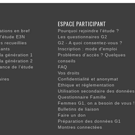
ON
ESPACE PARTICIPANT
LE
tions en bref
Pourquoi rejoindre l’étude ?
 l'étude E3N
Les questionnaires G2
 recueillies
G2 - A quoi consentez-vous ?
pants
Inscription : mode d'emploi
 la génération 1
Problèmes d'accès ? Quelques
 la génération 2
conseils
ance de l'étude
FAQ
Vos droits
aires
Confidentialité et anonymat
Ethique et réglementation
Utilisation secondaire des données
Questionnaire Famille
Femmes G1, on a besoin de vous !
Bulletins de liaison
Faire un don
Préparation des données G1
Montres connectées