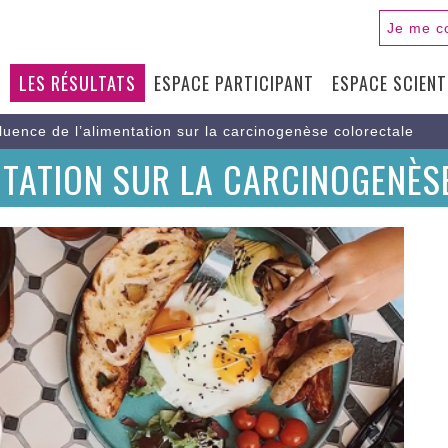
Je me c
S
LES RÉSULTATS
ESPACE PARTICIPANT
ESPACE SCIENT
N
fluence de l’alimentation sur la carcinogenèse colorectale
ENTATION SUR LA CARCINOGENÈ