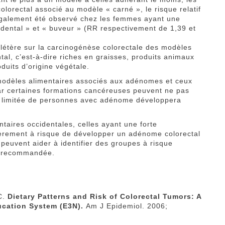
lorectal associé au modèle « carné », le risque relatif
également été observé chez les femmes ayant une
idental » et « buveur » (RR respectivement de 1,39 et
élétère sur la carcinogénèse colorectale des modèles
al, c’est-à-dire riches en graisses, produits animaux
oduits d’origine végétale.
modèles alimentaires associés aux adénomes et ceux
ar certaines formations cancéreuses peuvent ne pas
n limitée de personnes avec adénome développera
taires occidentales, celles ayant une forte
èrement à risque de développer un adénome colorectal
peuvent aider à identifier des groupes à risque
re recommandée.
C.
Dietary Patterns and Risk of Colorectal Tumors: A
ucation System (E3N).
Am J Epidemiol. 2006;