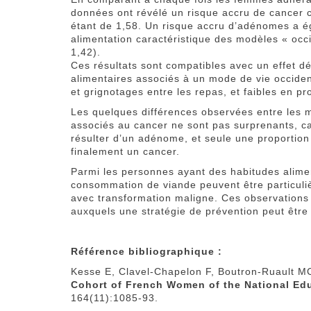
données ont révélé un risque accru de cancer co
étant de 1,58. Un risque accru d’adénomes a 
alimentation caractéristique des modèles « occ
1,42).
Ces résultats sont compatibles avec un effet d
alimentaires associés à un mode de vie occident
et grignotages entre les repas, et faibles en pr
Les quelques différences observées entre les 
associés au cancer ne sont pas surprenants, c
résulter d’un adénome, et seule une proportio
finalement un cancer.
Parmi les personnes ayant des habitudes alimen
consommation de viande peuvent être particuli
avec transformation maligne. Ces observations 
auxquels une stratégie de prévention peut êt
Référence bibliographique :
Kesse E, Clavel-Chapelon F, Boutron-Ruault M
Cohort of French Women of the National Ed
164(11):1085-93.