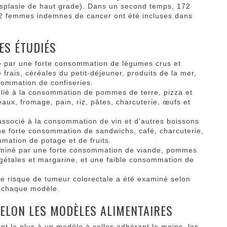
ysplasie de haut grade). Dans un second temps, 172
12 femmes indemnes de cancer ont été incluses dans
ES ÉTUDIÉS
sé par une forte consommation de légumes crus et
 frais, céréales du petit-déjeuner, produits de la mer,
sommation de confiseries.
t lié à la consommation de pommes de terre, pizza et
aux, fromage, pain, riz, pâtes, charcuterie, œufs et
 associé à la consommation de vin et d’autres boissons
une forte consommation de sandwichs, café, charcuterie,
mmation de potage et de fruits.
erminé par une forte consommation de viande, pommes
végétales et margarine, et une faible consommation de
 le risque de tumeur colorectale a été examiné selon
 chaque modèle.
SELON LES MODÈLES ALIMENTAIRES
t le plus à un modèle à celles adhérant le moins, les