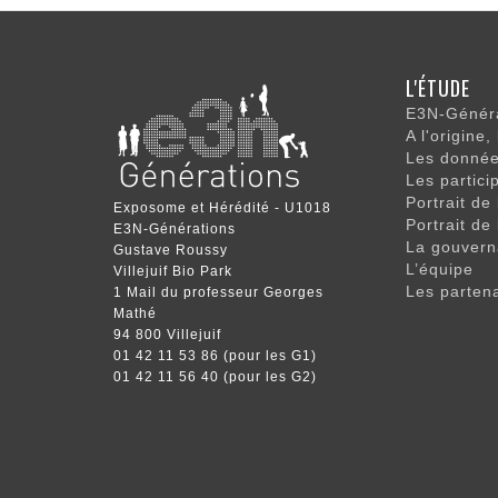
NAVIGATI
L'ÉTUDE
PRINCIPA
E3N-Généra
A l'origine,
Les données
Les partici
Portrait de
Exposome et Hérédité - U1018
Portrait de
E3N-Générations
La gouvern
Gustave Roussy
L’équipe
Villejuif Bio Park
Les parten
1 Mail du professeur Georges
Mathé
94 800 Villejuif
01 42 11 53 86 (pour les G1)
01 42 11 56 40 (pour les G2)