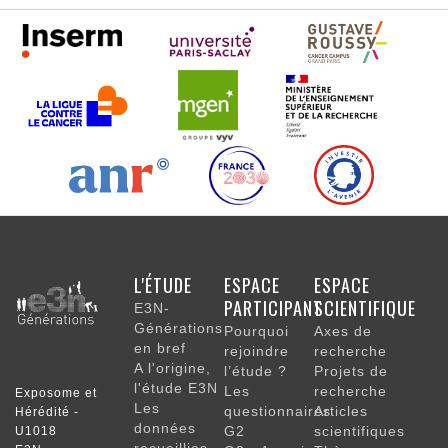
NAVIGATION
L'ÉTUDE
ESPACE
ESPACE
PRINCIPALE
PARTICIPANT
SCIENTIFIQUE
E3N-
Générations
Pourquoi
Axes de
en bref
rejoindre
recherche
A l'origine,
l’étude ?
Projets de
l'étude E3N
Les
recherche
Exposome et
Les
questionnaires
Articles
Hérédité -
données
G2
scientifiques
U1018