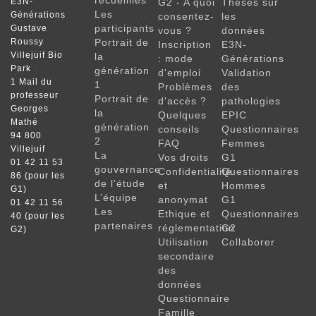
recueillies
E3N-
G2 - A quoi
Thèses sur
Les
Générations
consentez-
les
participants
Gustave
vous ?
données
Roussy
Portrait de
Inscription
E3N-
Villejuif Bio
la
: mode
Générations
Park
génération
d'emploi
Validation
1 Mail du
1
Problèmes
des
professeur
Portrait de
d'accès ?
pathologies
Georges
la
Quelques
EPIC
Mathé
génération
conseils
Questionnaires
94 800
2
FAQ
Femmes
Villejuif
La
Vos droits
G1
01 42 11 53
gouvernance
Confidentialité
Questionnaires
86 (pour les
de l'étude
et
Hommes
G1)
L’équipe
anonymat
G1
01 42 11 56
Les
Ethique et
Questionnaires
40 (pour les
partenaires
réglementation
G2
G2)
Utilisation
Collaborer
secondaire
des
données
Questionnaire
Famille