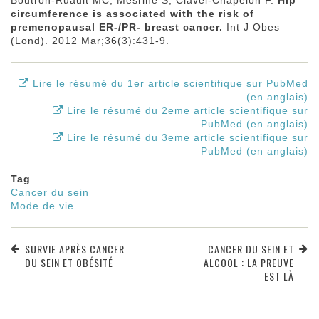
Boutron-Ruault MC, Mesrine S, Clavel-Chapelon F.
Hip
circumference is associated with the risk of
premenopausal ER-/PR- breast cancer.
Int J Obes
(Lond). 2012 Mar;36(3):431-9.
Lire le résumé du 1er article scientifique sur PubMed
(en anglais)
Lire le résumé du 2eme article scientifique sur
PubMed (en anglais)
Lire le résumé du 3eme article scientifique sur
PubMed (en anglais)
Tag
Cancer du sein
Mode de vie
SURVIE APRÈS CANCER
CANCER DU SEIN ET
DU SEIN ET OBÉSITÉ
ALCOOL : LA PREUVE
EST LÀ