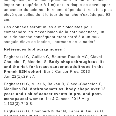
important (supérieur à 1 m) ont un risque de développer
un cancer du sein non hormono-dépendant trois fois plus
élevé que celles dont le tour de hanche n’excède pas 93
cm.
Ces données seront utiles aux biologistes pour
comprendre les mécanismes de la carcinogenèse, un
tour de hanche conséquent étant corrélé à un taux
sanguin élevé de leptine, l’hormone de la satiété.
Références bibliographiques :
Fagherazzi G, Guillas G, Boutron-Ruault MC, Clavel-
Chapelon F, Mesrine S.
Body shape throughout life
and the risk for breast cancer at adulthood in the
French E3N cohort.
Eur J Cancer Prev. 2013
Jan;22(1):29-37.
Fagherazzi G, Vilier A, Balkau B, Clavel-Chapelon F,
Magliano DJ.
Anthropometrics, body shape over 12
years and risk of cancer events in pre- and post-
menopausal women.
Int J Cancer. 2013 Aug
1;133(3):740-8.
Fagherazzi G, Chabbert-Buffet N, Fabre A, Guillas G,