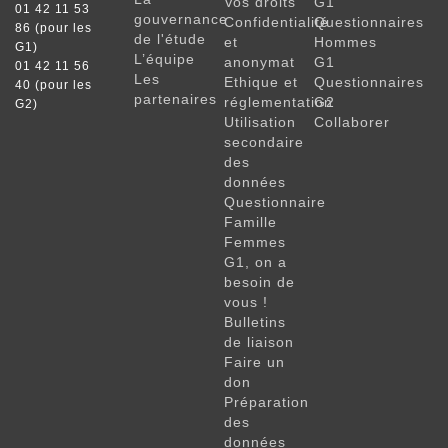
Vos droits
G1
01 42 11 53
gouvernance
Confidentialité
Questionnaires
86 (pour les
de l'étude
et
Hommes
G1)
L’équipe
anonymat
G1
01 42 11 56
Les
Ethique et
Questionnaires
40 (pour les
partenaires
réglementation
G2
G2)
Utilisation
Collaborer
secondaire
des
données
Questionnaire
Famille
Femmes
G1, on a
besoin de
vous !
Bulletins
de liaison
Faire un
don
Préparation
des
données