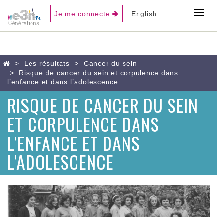
USER
Toggl
Je me connecte
English
ACCOUNT
MENU
Aller
Home
Les résultats
Cancer du sein
au
Risque de cancer du sein et corpulence dans
contenu
l’enfance et dans l’adolescence
principal
RISQUE DE CANCER DU SEIN
ET CORPULENCE DANS
L’ENFANCE ET DANS
L’ADOLESCENCE