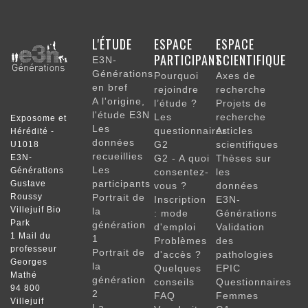
NAVIGATION
L'ÉTUDE
ESPACE
ESPACE
PRINCIPALE
PARTICIPANT
SCIENTIFIQUE
E3N-
Générations
Pourquoi
Axes de
en bref
rejoindre
recherche
A l'origine,
l’étude ?
Projets de
l'étude E3N
Les
recherche
Exposome et
Les
questionnaires
Articles
Hérédité -
données
G2
scientifiques
U1018
recueillies
E3N-
G2 - A quoi
Thèses sur
Les
Générations
consentez-
les
participants
Gustave
vous ?
données
Roussy
Portrait de
Inscription
E3N-
Villejuif Bio
la
: mode
Générations
Park
génération
d'emploi
Validation
1 Mail du
1
Problèmes
des
professeur
Portrait de
d'accès ?
pathologies
Georges
la
Quelques
EPIC
Mathé
génération
conseils
Questionnaires
94 800
2
FAQ
Femmes
Villejuif
La