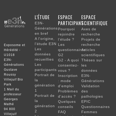
NAVIGATION
L'ÉTUDE
ESPACE
ESPACE
PRINCIPALE
PARTICIPANT
SCIENTIFIQUE
E3N-
Générations
Pourquoi
Axes de
en bref
rejoindre
recherche
A l'origine,
l’étude ?
Projets de
l'étude E3N
Les
recherche
Exposome et
Les
questionnaires
Articles
Hérédité -
données
G2
scientifiques
U1018
recueillies
E3N-
G2 - A quoi
Thèses sur
Les
Générations
consentez-
les
participants
Gustave
vous ?
données
Roussy
Portrait de
Inscription
E3N-
Villejuif Bio
la
: mode
Générations
Park
génération
d'emploi
Validation
1 Mail du
1
Problèmes
des
professeur
Portrait de
d'accès ?
pathologies
Georges
la
Quelques
EPIC
Mathé
génération
conseils
Questionnaires
94 800
2
FAQ
Femmes
Villejuif