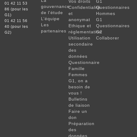
La
Vos droits
G1
01 42 11 53
gouvernance
Confidentialité
Questionnaires
86 (pour les
de l'étude
et
Hommes
G1)
L’équipe
anonymat
G1
01 42 11 56
Les
Ethique et
Questionnaires
40 (pour les
partenaires
réglementation
G2
G2)
Utilisation
Collaborer
secondaire
des
données
Questionnaire
Famille
Femmes
G1, on a
besoin de
vous !
Bulletins
de liaison
Faire un
don
Préparation
des
données