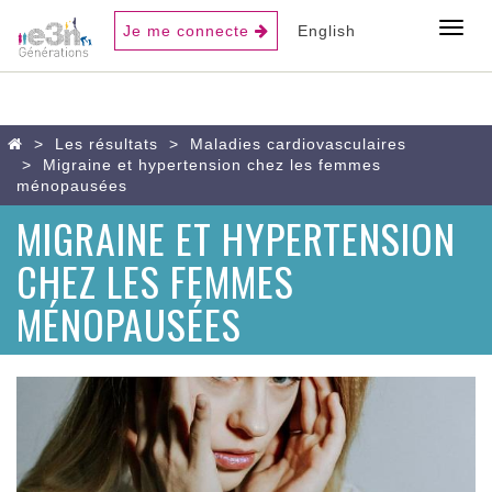
USER
Toggl
Je me connecte
English
ACCOUNT
MENU
Aller
Home
Les résultats
Maladies cardiovasculaires
au
Migraine et hypertension chez les femmes
contenu
ménopausées
principal
MIGRAINE ET HYPERTENSION
CHEZ LES FEMMES
MÉNOPAUSÉES