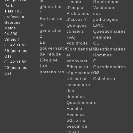
Villejuif Bio
la
: mode
Générations
Park
génération
d'emploi
Validation
1 Mail du
1
Problèmes
des
professeur
Portrait de
d'accès ?
pathologies
Georges
la
Quelques
EPIC
Mathé
génération
conseils
Questionnaires
94 800
2
FAQ
Femmes
Villejuif
La
Vos droits
G1
01 42 11 53
gouvernance
Confidentialité
Questionnaires
86 (pour les
de l'étude
et
Hommes
G1)
L’équipe
anonymat
G1
01 42 11 56
Les
Ethique et
Questionnaires
40 (pour les
partenaires
réglementation
G2
G2)
Utilisation
Collaborer
secondaire
des
données
Questionnaire
Famille
Femmes
G1, on a
besoin de
vous !