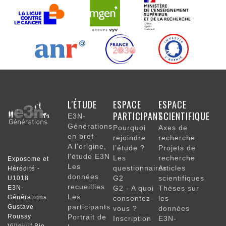
NAVIGATION
L'ÉTUDE
ESPACE
ESPACE
PRINCIPALE
PARTICIPANT
SCIENTIFIQUE
E3N-
Générations
Pourquoi
Axes de
en bref
rejoindre
recherche
A l'origine,
l’étude ?
Projets de
l'étude E3N
Les
recherche
Exposome et
Les
questionnaires
Articles
Hérédité -
données
G2
scientifiques
U1018
recueillies
E3N-
G2 - A quoi
Thèses sur
Les
Générations
consentez-
les
participants
Gustave
vous ?
données
Roussy
Portrait de
Inscription
E3N-