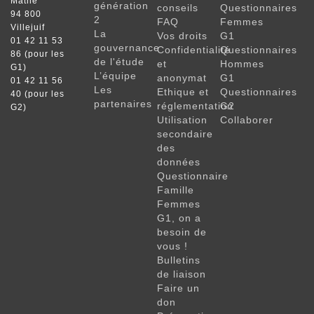
Mathé
génération
conseils
Questionnaires
94 800
2
FAQ
Femmes
Villejuif
La
Vos droits
G1
01 42 11 53
gouvernance
Confidentialité
Questionnaires
86 (pour les
de l'étude
et
Hommes
G1)
L’équipe
anonymat
G1
01 42 11 56
Les
Ethique et
Questionnaires
40 (pour les
partenaires
réglementation
G2
G2)
Utilisation
Collaborer
secondaire
des
données
Questionnaire
Famille
Femmes
G1, on a
besoin de
vous !
Bulletins
de liaison
Faire un
don