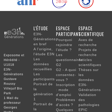
NAVIGATION
L'ÉTUDE
ESPACE
ESPACE
PRINCIPALE
PARTICIPANT
SCIENTIFIQUE
E3N-
Générations
Pourquoi
Axes de
en bref
rejoindre
recherche
A l'origine,
l’étude ?
Projets de
l'étude E3N
Les
recherche
Exposome et
Les
questionnaires
Articles
Hérédité -
données
G2
scientifiques
U1018
recueillies
E3N-
G2 - A quoi
Thèses sur
Les
Générations
consentez-
les
participants
Gustave
vous ?
données
Roussy
Portrait de
Inscription
E3N-
Villejuif Bio
la
: mode
Générations
Park
génération
d'emploi
Validation
1 Mail du
1
Problèmes
des
professeur
Portrait de
d'accès ?
pathologies
Georges
la
Quelques
EPIC