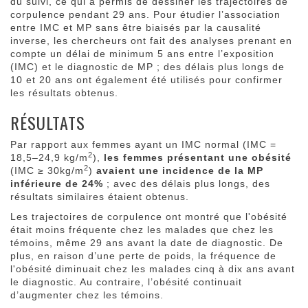
du suivi, ce qui a permis de dessiner les trajectoires de
corpulence pendant 29 ans. Pour étudier l’association
entre IMC et MP sans être biaisés par la causalité
inverse, les chercheurs ont fait des analyses prenant en
compte un délai de minimum 5 ans entre l’exposition
(IMC) et le diagnostic de MP ; des délais plus longs de
10 et 20 ans ont également été utilisés pour confirmer
les résultats obtenus.
RÉSULTATS
Par rapport aux femmes ayant un IMC normal (IMC =
2
18,5–24,9 kg/m
),
les femmes présentant une obésité
2
(IMC ≥ 30kg/m
)
avaient une incidence de la MP
inférieure de 24%
; avec des délais plus longs, des
résultats similaires étaient obtenus.
Les trajectoires de corpulence ont montré que l'obésité
était moins fréquente chez les malades que chez les
témoins, même 29 ans avant la date de diagnostic. De
plus, en raison d’une perte de poids, la fréquence de
l'obésité diminuait chez les malades cinq à dix ans avant
le diagnostic. Au contraire, l’obésité continuait
d’augmenter chez les témoins.