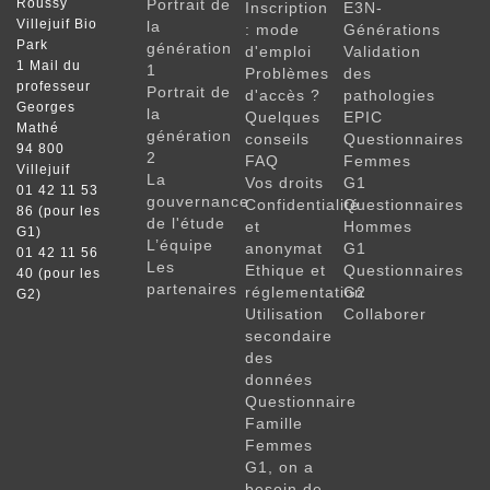
Roussy
Portrait de
Inscription
E3N-
Villejuif Bio
la
: mode
Générations
Park
génération
d'emploi
Validation
1 Mail du
1
Problèmes
des
professeur
Portrait de
d'accès ?
pathologies
Georges
la
Quelques
EPIC
Mathé
génération
conseils
Questionnaires
94 800
2
FAQ
Femmes
Villejuif
La
Vos droits
G1
01 42 11 53
gouvernance
Confidentialité
Questionnaires
86 (pour les
de l'étude
et
Hommes
G1)
L’équipe
anonymat
G1
01 42 11 56
Les
Ethique et
Questionnaires
40 (pour les
partenaires
réglementation
G2
G2)
Utilisation
Collaborer
secondaire
des
données
Questionnaire
Famille
Femmes
G1, on a
besoin de