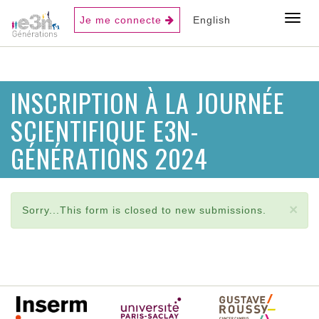
USER
Toggl
Je me connecte
English
ACCOUNT
MENU
Aller
INSCRIPTION À LA JOURNÉE
au
contenu
SCIENTIFIQUE E3N-
principal
GÉNÉRATIONS 2024
MESSAGE D'ÉTAT
×
Sorry...This form is closed to new submissions.