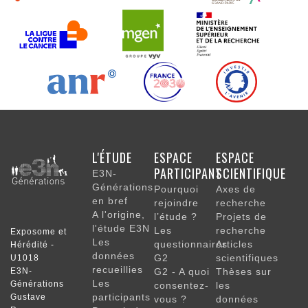
NAVIGATION
L'ÉTUDE
ESPACE
ESPACE
PRINCIPALE
PARTICIPANT
SCIENTIFIQUE
E3N-
Générations
Pourquoi
Axes de
en bref
rejoindre
recherche
A l'origine,
l’étude ?
Projets de
l'étude E3N
Les
recherche
Exposome et
Les
questionnaires
Articles
Hérédité -
données
G2
scientifiques
U1018
recueillies
E3N-
G2 - A quoi
Thèses sur
Les
Générations
consentez-
les
participants
Gustave
vous ?
données